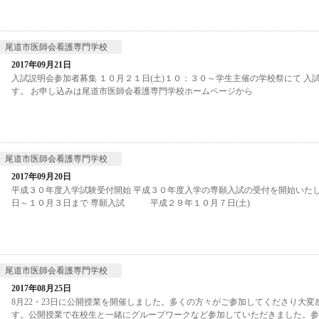
尾道市医師会看護専門学校
2017年09月21日
入試説明会参加者募集 １０月２１日(土)１０：３０～学生主催の学校祭にて 
す。 お申し込みは尾道市医師会看護専門学校ホームページから
尾道市医師会看護専門学校
2017年09月20日
平成３０年度入学試験受付開始 平成３０年度入学の専願入試の受付を開始いた
日～１０月３日まで 専願入試 平成２９年１０月７日(土)
尾道市医師会看護専門学校
2017年08月25日
8月22・23日に公開授業を開催しました。多くの方々がご参加してくださり大変
す。公開授業で在校生と一緒にグループワークなど参加していただきました。参