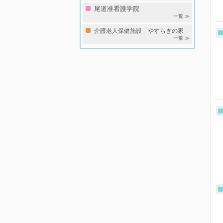
尾道准看護学院
一覧 ≫
介護老人保健施設 やすらぎの家
一覧 ≫