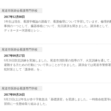
尾道市医師会看護専門学校
2017年12月08日
1年生は現在、看護学概論の講義で、看護倫理について学習しています。倫理的
事例の一つとして、臓器移植について、先日講演を聞きました。講演者として、
ディネーター河原様とレシ...
尾道市医師会看護専門学校
2017年09月27日
9月26日防災訓練を実施しました。尾道市消防署の指導の下、火災訓練を通して
避難する方ための行動について学ぶことができました。講演会では尾道市警察署
犯対策として「護身術」を...
尾道市医師会看護専門学校
2017年09月26日
9月23日(土)2年生が赤十字救急法「基礎講習」を受講しました。一時救命処置
習得に一生懸命取り組みました。