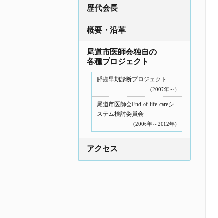
歴代会長
概要・沿革
尾道市医師会独自の
各種プロジェクト
膵癌早期診断プロジェクト
(2007年～)
尾道市医師会End-of-life-careシ
ステム検討委員会
(2006年～2012年)
アクセス