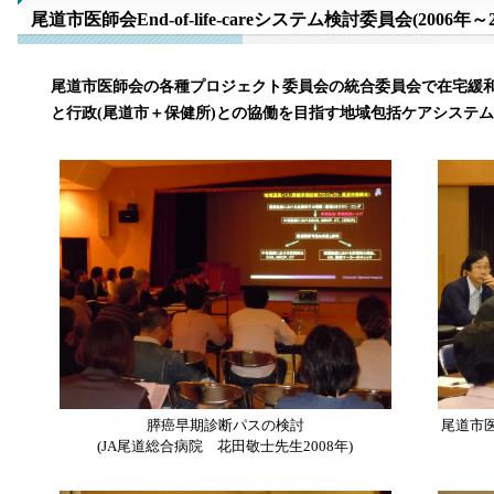
尾道市医師会End-of-life-careシステム検討委員会(2006年～2
尾道市医師会の各種プロジェクト委員会の統合委員会で在宅緩
と行政(尾道市＋保健所)との協働を目指す地域包括ケアシステ
尾道市医
膵癌早期診断パスの検討
(JA尾道総合病院 花田敬士先生2008年)