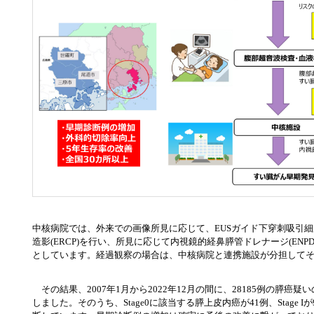
中核病院では、外来での画像所見に応じて、EUSガイド下穿刺吸引細胞組
造影(ERCP)を行い、所見に応じて内視鏡的経鼻膵管ドレナージ(EN
としています。経過観察の場合は、中核病院と連携施設が分担して
その結果、2007年1月から2022年12月の間に、28185例の膵癌
しました。そのうち、Stage0に該当する膵上皮内癌が41例、Stage