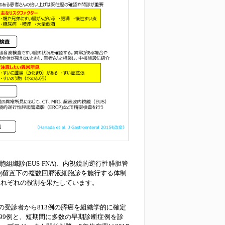
織診(EUS-FNA)、内視鏡的逆行性膵胆管
PD)留置下の複数回膵液細胞診を施行する体制
それぞれの役割を果たしています。
疑いの受診者から813例の膵癌を組織学的に確定
 Iが99例と、短期間に多数の早期診断症例を診