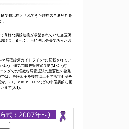
不良で難治癌とされてきた膵癌の早期発見を
す。
て良好な病診連携が構築されていた当医師
に結びつけるべく、当時医師会長であった片
の“膵癌診療ガイドライン”に記載されてい
S)、磁気共鳴胆管膵管造影(MRCP)な
－ニングでの軽微な膵管拡張の重要性を啓発
設では、危険因子を複数以上有する症例等を
、CT、MRCP、EUSなどの非侵襲的な画
ます(図1)。