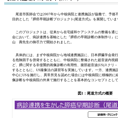
尾道市医師会では2007年から中核病院と連携施設が協働で、予後
目的とした『膵癌早期診断プロジェクト(尾道方式)』を展開していま
このプロジェクトは、従来から在宅緩和ケアシステムの整備を通じ
会において、病診連携を基軸とした『膵癌の早期診断の体制作り』
山 壽先生の御尽力で開始されました。
具体的には、まず中核病院から地域連携施設に、日本膵臓学会発行
る危険因子を啓発するとともに、中核病院に整備された超音波内視鏡(EU
ど、膵に関する非侵襲的画像診断の有用性、腹部超音波(US)スクリ
するとともに、US撮像法の講習等を実施しています。一方、連携施
中心にUSを施行し、異常所見を認めた場合には中核病院に積極的に紹介
像診断を中核病院の外来で施行することを基本的なコンセプトとしてい
図1：尾道方式の概要