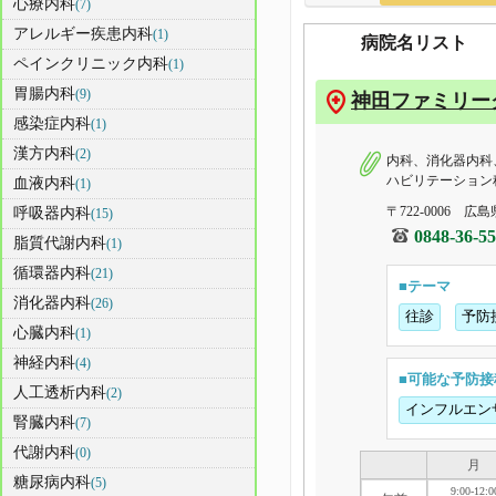
心療内科
(7)
アレルギー疾患内科
(1)
病院名リスト
ペインクリニック内科
(1)
胃腸内科
(9)
神田ファミリー
感染症内科
(1)
漢方内科
(2)
内科、消化器内科
ハビリテーション
血液内科
(1)
〒722-0006 広
呼吸器内科
(15)
0848-36-5
脂質代謝内科
(1)
循環器内科
(21)
■テーマ
消化器内科
(26)
往診
予防
心臓内科
(1)
神経内科
(4)
■可能な予防接
人工透析内科
(2)
インフルエン
腎臓内科
(7)
代謝内科
(0)
月
糖尿病内科
(5)
9:00-12:0