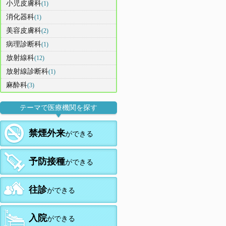
小児皮膚科
(1)
消化器科
(1)
美容皮膚科
(2)
病理診断科
(1)
放射線科
(12)
放射線診断科
(1)
麻酔科
(3)
テーマで医療機関を探す
禁煙外来
ができる
予防接種
ができる
往診
ができる
入院
ができる