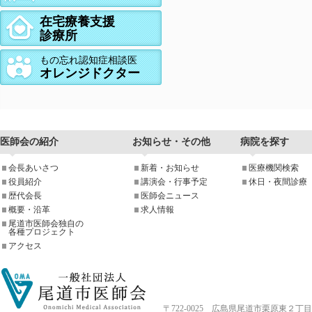
在宅療養支援
診療所
もの忘れ認知症相談医
オレンジドクター
医師会の紹介
お知らせ・その他
病院を探す
会長あいさつ
新着・お知らせ
医療機関検索
役員紹介
講演会・行事予定
休日・夜間診療
歴代会長
医師会ニュース
概要・沿革
求人情報
尾道市医師会独自の
各種プロジェクト
アクセス
〒722-0025 広島県尾道市栗原東２丁目4-33 