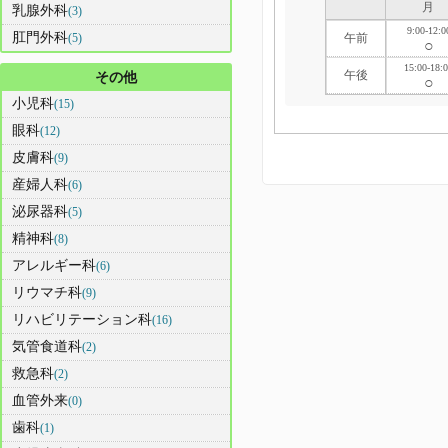
月
乳腺外科
(3)
9:00-12:0
肛門外科
午前
(5)
○
15:00-18:
午後
その他
○
小児科
(15)
眼科
(12)
皮膚科
(9)
産婦人科
(6)
泌尿器科
(5)
精神科
(8)
アレルギー科
(6)
リウマチ科
(9)
リハビリテーション科
(16)
気管食道科
(2)
救急科
(2)
血管外来
(0)
歯科
(1)