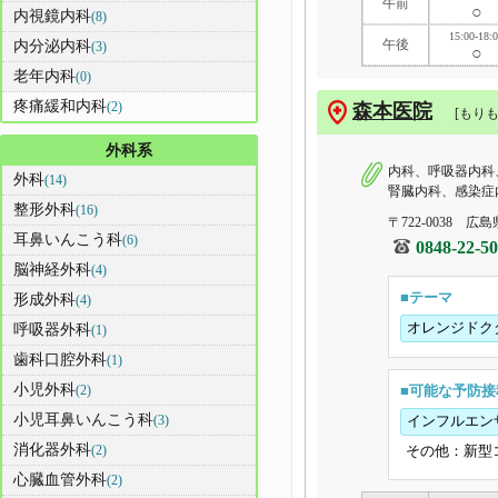
午前
○
内視鏡内科
(8)
15:00-18:
午後
内分泌内科
(3)
○
老年内科
(0)
疼痛緩和内科
(2)
森本医院
[もり
外科系
内科、呼吸器内科
外科
(14)
腎臓内科、感染症
整形外科
(16)
〒722-0038 広
耳鼻いんこう科
(6)
0848-22-5
脳神経外科
(4)
■テーマ
形成外科
(4)
オレンジドク
呼吸器外科
(1)
歯科口腔外科
(1)
小児外科
(2)
■可能な予防接
小児耳鼻いんこう科
(3)
インフルエン
消化器外科
(2)
その他：新型
心臓血管外科
(2)