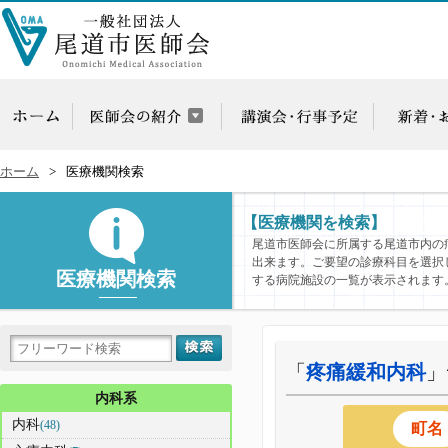
ホーム
医療機関検索
【医療機関を検索】
尾道市医師会に所属する尾道市内の
出来ます。ご要望の診療科目を選択
医療機関検索
する病院施設の一覧が表示されます
「
疼痛緩和内科
」
内科系
内科
(48)
町名