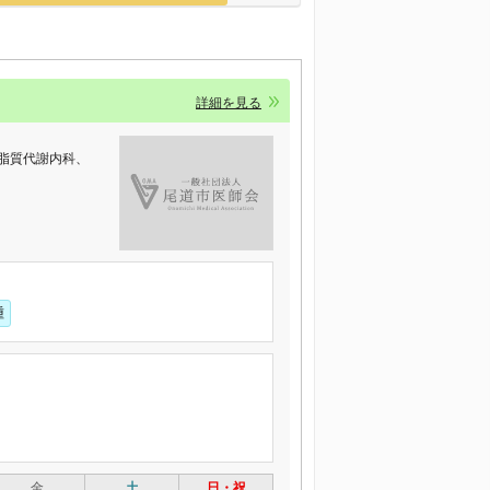
詳細を見る
脂質代謝内科、
種
金
土
日・祝