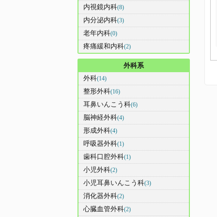
内視鏡内科
(8)
内分泌内科
(3)
老年内科
(0)
疼痛緩和内科
(2)
外科系
外科
(14)
整形外科
(16)
耳鼻いんこう科
(6)
脳神経外科
(4)
形成外科
(4)
呼吸器外科
(1)
歯科口腔外科
(1)
小児外科
(2)
小児耳鼻いんこう科
(3)
消化器外科
(2)
心臓血管外科
(2)