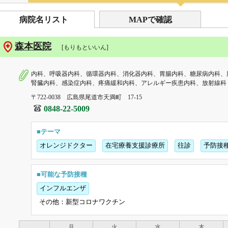
病院名リスト
MAPで確認
森本医院
[もりもといいん]
内科、呼吸器内科、循環器内科、消化器内科、胃腸内科、糖尿病内科、
腎臓内科、感染症内科、疼痛緩和内科、アレルギー疾患内科、放射線科
〒722-0038 広島県尾道市天満町 17-15
0848-22-5009
■テーマ
オレンジドクター
在宅療養支援診療所
往診
予防接
■可能な予防接種
インフルエンザ
その他：新型コロナワクチン
月
火
水
木