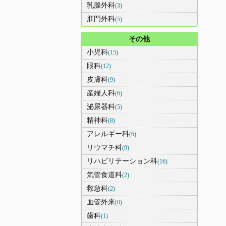
乳腺外科
(3)
肛門外科
(5)
その他
小児科
(15)
眼科
(12)
皮膚科
(9)
産婦人科
(6)
泌尿器科
(5)
精神科
(8)
アレルギー科
(6)
リウマチ科
(9)
リハビリテーション科
(16)
気管食道科
(2)
救急科
(2)
血管外来
(0)
歯科
(1)