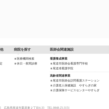
他
病院を探す
医師会関連施設
医療機関検索
看護養成事業
定
休日・夜間診療
尾道市医師会看護専門学校
尾道准看護学院
高齢者関連事業
尾道市医師会訪問看護ステーション
介護老人保健施設 やすらぎの家
介護保険サービスセンターやすらぎ
025 広島県尾道市栗原東２丁目4-33 TEL.0848-25-3151