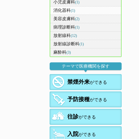
小児皮膚科
(1)
消化器科
(1)
美容皮膚科
(2)
病理診断科
(1)
放射線科
(12)
放射線診断科
(1)
麻酔科
(3)
テーマで医療機関を探す
禁煙外来
ができる
予防接種
ができる
往診
ができる
入院
ができる