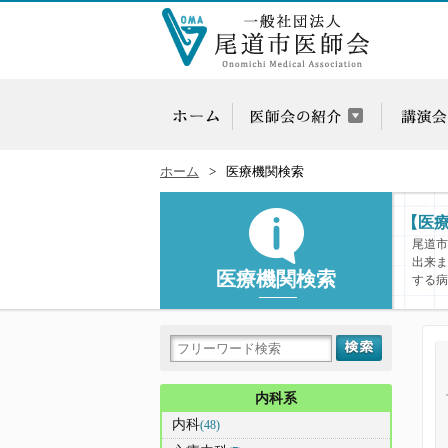
ホーム
医療機関検索
【医
尾道市
出来ま
医療機関検索
する病
内科系
内科
(48)