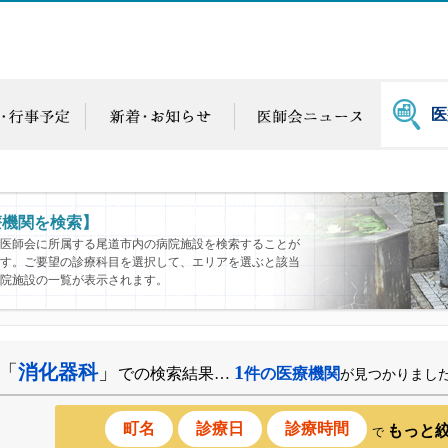
医
療機関を検索】
医師会に所属する尾道市内の病院施設を検索することが
す。ご要望の診療科目を選択して、エリアを選ぶと該当
院施設の一覧が表示されます。
「
消化器科
」
1
での検索結果…
件の医療機関
が見つかりまし
町名
診療日
診療時間
もっと
で