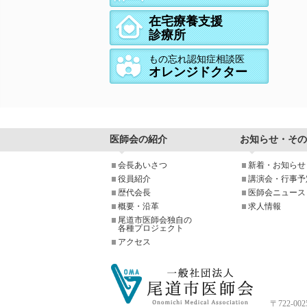
在宅療養支援
診療所
もの忘れ認知症相談医
オレンジドクター
医師会の紹介
お知らせ・その
会長あいさつ
新着・お知らせ
役員紹介
講演会・行事予
歴代会長
医師会ニュース
概要・沿革
求人情報
尾道市医師会独自の
各種プロジェクト
アクセス
〒722-0