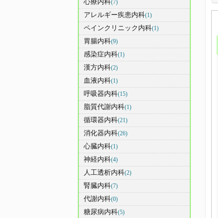
心療内科
(7)
アレルギー疾患内科
(1)
ペインクリニック内科
(1)
胃腸内科
(9)
感染症内科
(1)
漢方内科
(2)
血液内科
(1)
呼吸器内科
(15)
脂質代謝内科
(1)
循環器内科
(21)
消化器内科
(26)
心臓内科
(1)
神経内科
(4)
人工透析内科
(2)
腎臓内科
(7)
代謝内科
(0)
糖尿病内科
(5)