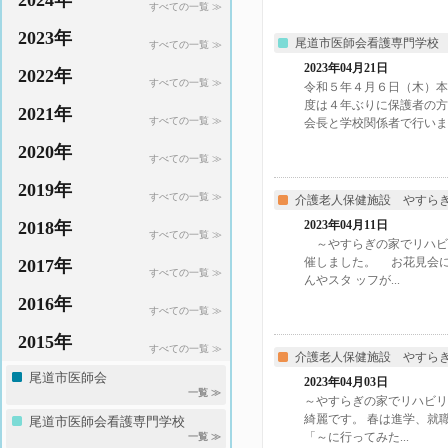
2024年
すべての一覧 ≫
2023年
尾道市医師会看護専門学校
すべての一覧 ≫
2023年04月21日
2022年
すべての一覧 ≫
令和５年４月６日（木）本
度は４年ぶりに保護者の方
2021年
すべての一覧 ≫
会長と学校関係者で行いま..
2020年
すべての一覧 ≫
2019年
すべての一覧 ≫
介護老人保健施設 やすら
2018年
2023年04月11日
すべての一覧 ≫
～やすらぎの家でリハビリ
催しました。 お花見会
2017年
すべての一覧 ≫
んやスタ ッフが...
2016年
すべての一覧 ≫
2015年
すべての一覧 ≫
介護老人保健施設 やすら
尾道市医師会
2023年04月03日
一覧 ≫
～やすらぎの家でリハビ
綺麗です。 春は進学、就
尾道市医師会看護専門学校
「～に行ってみた...
一覧 ≫