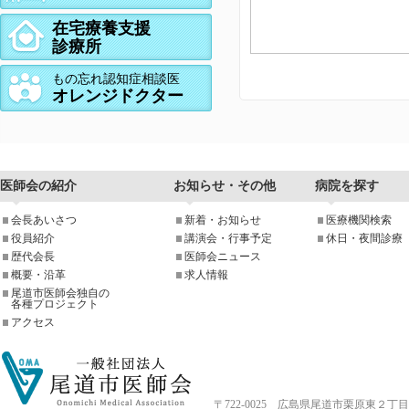
在宅療養支援
診療所
もの忘れ認知症相談医
オレンジドクター
医師会の紹介
お知らせ・その他
病院を探す
会長あいさつ
新着・お知らせ
医療機関検索
役員紹介
講演会・行事予定
休日・夜間診療
歴代会長
医師会ニュース
概要・沿革
求人情報
尾道市医師会独自の
各種プロジェクト
アクセス
〒722-0025 広島県尾道市栗原東２丁目4-33 