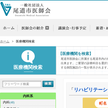
ホーム
医療機関検索
【医療機関を検索】
尾道市医師会に所属する尾道市内の
出来ます。ご要望の診療科目を選択
医療機関検索
する病院施設の一覧が表示されます
「
リハビリテーシ
内科系
内科
(48)
町名