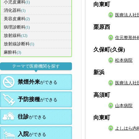
小児皮膚科
(1)
向東町
消化器科
(1)
医療法人社
美容皮膚科
(2)
栗原西
病理診断科
(1)
放射線科
(12)
住元整形外
放射線診断科
(1)
久保町(久保)
麻酔科
(3)
松本病院
テーマで医療機関を探す
新浜
禁煙外来
ができる
医療法人社
高須町
予防接種
ができる
山本病院
往診
向東町
ができる
よしはら内
入院
ができる