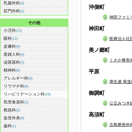
乳腺外科
(3)
沖側町
肛門外科
(5)
神田ファミ
その他
神田町
小児科
(15)
眼科
(12)
医療法人社
皮膚科
(9)
美ノ郷町
産婦人科
(6)
くさか整形
泌尿器科
(5)
精神科
(8)
平原
アレルギー科
(6)
厚生連 尾
リウマチ科
(9)
御調町
リハビリテーション科
(16)
気管食道科
(2)
公立みつぎ
救急科
(2)
高須町
血管外来
(0)
古島整形外
歯科
(1)