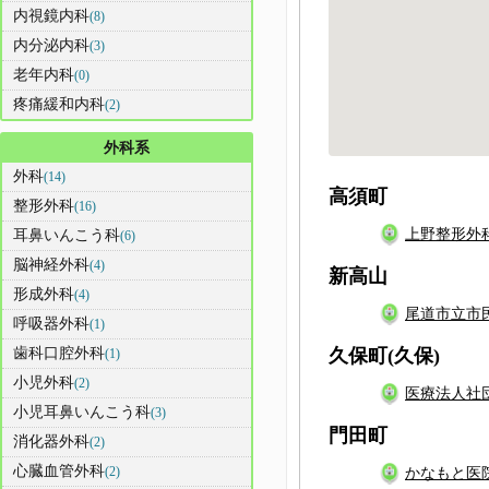
内視鏡内科
(8)
内分泌内科
(3)
老年内科
(0)
疼痛緩和内科
(2)
外科系
外科
(14)
高須町
整形外科
(16)
上野整形外
耳鼻いんこう科
(6)
脳神経外科
(4)
新高山
形成外科
(4)
尾道市立市
呼吸器外科
(1)
歯科口腔外科
久保町(久保)
(1)
小児外科
(2)
医療法人社
小児耳鼻いんこう科
(3)
門田町
消化器外科
(2)
心臓血管外科
(2)
かなもと医