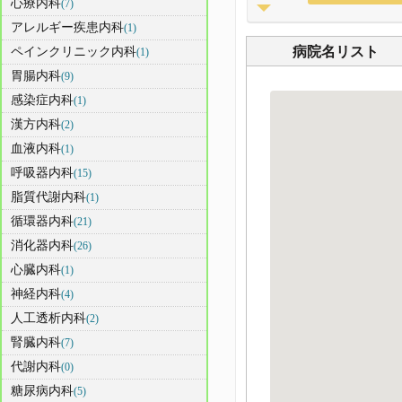
心療内科
(7)
アレルギー疾患内科
(1)
病院名リスト
ペインクリニック内科
(1)
胃腸内科
(9)
感染症内科
(1)
漢方内科
(2)
血液内科
(1)
呼吸器内科
(15)
脂質代謝内科
(1)
循環器内科
(21)
消化器内科
(26)
心臓内科
(1)
神経内科
(4)
人工透析内科
(2)
腎臓内科
(7)
代謝内科
(0)
糖尿病内科
(5)