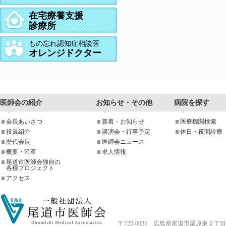
在宅療養支援
診療所
もの忘れ認知症相談医
オレンジドクター
医師会の紹介
お知らせ・その他
病院を探す
会長あいさつ
新着・お知らせ
医療機関検索
役員紹介
講演会・行事予定
休日・夜間診療
歴代会長
医師会ニュース
概要・沿革
求人情報
尾道市医師会独自の
各種プロジェクト
アクセス
〒722-0025 広島県尾道市栗原東２丁目4-33 