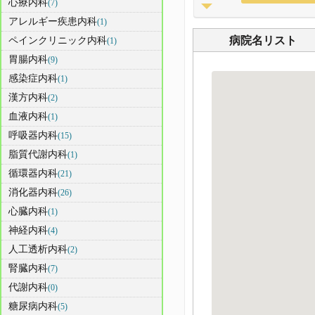
心療内科
(7)
アレルギー疾患内科
(1)
病院名リスト
ペインクリニック内科
(1)
胃腸内科
(9)
感染症内科
(1)
漢方内科
(2)
血液内科
(1)
呼吸器内科
(15)
脂質代謝内科
(1)
循環器内科
(21)
消化器内科
(26)
心臓内科
(1)
神経内科
(4)
人工透析内科
(2)
腎臓内科
(7)
代謝内科
(0)
糖尿病内科
(5)