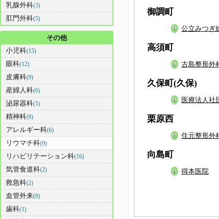
乳腺外科
(3)
御調町
肛門外科
(5)
公立みつぎ
その他
高須町
小児科
(15)
眼科
(12)
古島整形外
皮膚科
(9)
久保町(久保)
産婦人科
(6)
医療法人社
泌尿器科
(5)
精神科
(8)
栗原西
アレルギー科
(6)
住元整形外
リウマチ科
(9)
向島町
リハビリテーション科
(16)
気管食道科
(2)
得本医院
救急科
(2)
血管外来
(0)
歯科
(1)