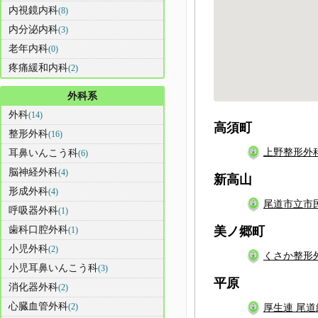
内視鏡内科
(8)
内分泌内科
(3)
老年内科
(0)
疼痛緩和内科
(2)
外科系
外科
(14)
高須町
整形外科
(16)
上野整形外
耳鼻いんこう科
(6)
脳神経外科
(4)
新高山
形成外科
(4)
尾道市立市
呼吸器外科
(1)
歯科口腔外科
美ノ郷町
(1)
小児外科
(2)
くさか整形
小児耳鼻いんこう科
(3)
平原
消化器外科
(2)
心臓血管外科
(2)
厚生連 尾