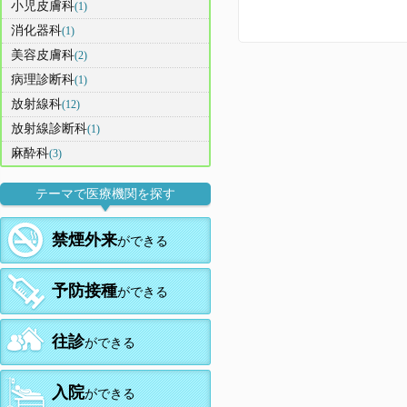
小児皮膚科
(1)
消化器科
(1)
美容皮膚科
(2)
病理診断科
(1)
放射線科
(12)
放射線診断科
(1)
麻酔科
(3)
テーマで医療機関を探す
禁煙外来
ができる
予防接種
ができる
往診
ができる
入院
ができる