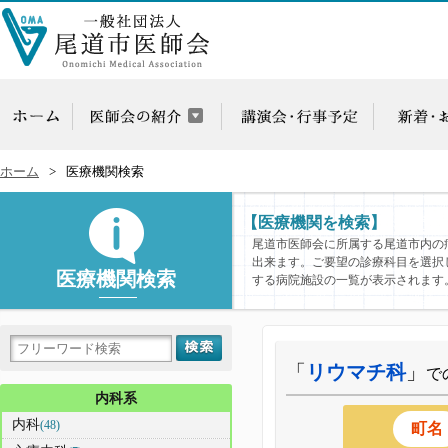
ホーム
医療機関検索
【医療機関を検索】
尾道市医師会に所属する尾道市内の
出来ます。ご要望の診療科目を選択
医療機関検索
する病院施設の一覧が表示されます
「
リウマチ科
」
で
内科系
内科
(48)
町名