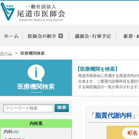
ホーム
医療機関検索
【医療機関を検索】
尾道市医師会に所属する尾道市内の
出来ます。ご要望の診療科目を選択
医療機関検索
する病院施設の一覧が表示されます
「
脂質代謝内科
」
内科系
内科
(48)
町名