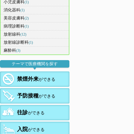
小児皮膚科
(1)
消化器科
(1)
美容皮膚科
(2)
病理診断科
(1)
放射線科
(12)
放射線診断科
(1)
麻酔科
(3)
テーマで医療機関を探す
禁煙外来
ができる
予防接種
ができる
往診
ができる
入院
ができる