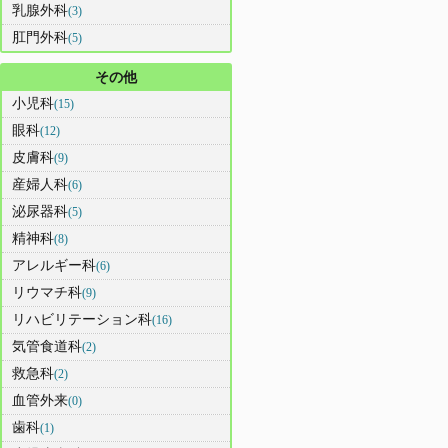
乳腺外科
(3)
肛門外科
(5)
その他
小児科
(15)
眼科
(12)
皮膚科
(9)
産婦人科
(6)
泌尿器科
(5)
精神科
(8)
アレルギー科
(6)
リウマチ科
(9)
リハビリテーション科
(16)
気管食道科
(2)
救急科
(2)
血管外来
(0)
歯科
(1)