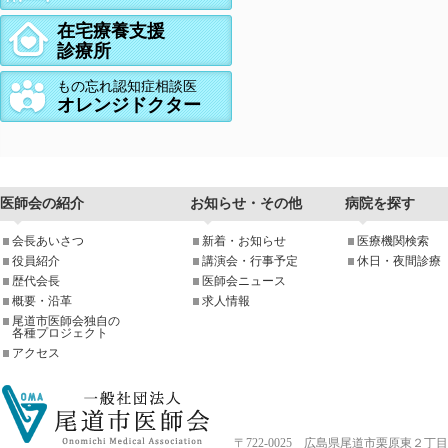
在宅療養支援
診療所
もの忘れ認知症相談医
オレンジドクター
医師会の紹介
お知らせ・その他
病院を探す
会長あいさつ
新着・お知らせ
医療機関検索
役員紹介
講演会・行事予定
休日・夜間診療
歴代会長
医師会ニュース
概要・沿革
求人情報
尾道市医師会独自の
各種プロジェクト
アクセス
〒722-0025 広島県尾道市栗原東２丁目4-33 