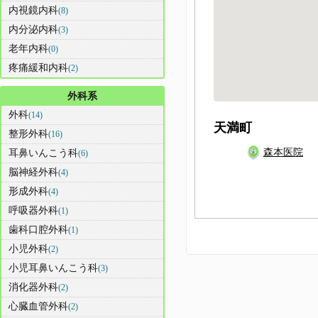
内視鏡内科
(8)
内分泌内科
(3)
老年内科
(0)
疼痛緩和内科
(2)
外科系
外科
(14)
天満町
整形外科
(16)
森本医院
耳鼻いんこう科
(6)
脳神経外科
(4)
形成外科
(4)
呼吸器外科
(1)
歯科口腔外科
(1)
小児外科
(2)
小児耳鼻いんこう科
(3)
消化器外科
(2)
心臓血管外科
(2)