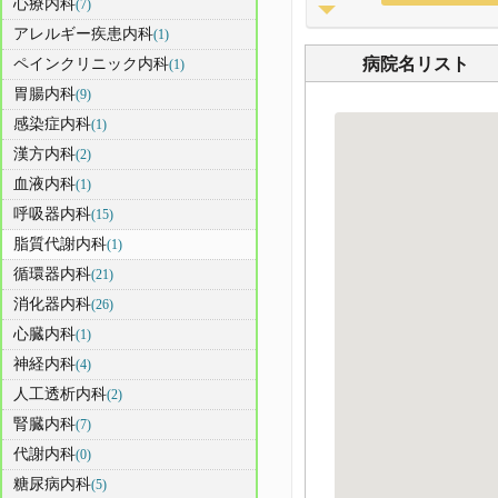
心療内科
(7)
アレルギー疾患内科
(1)
病院名リスト
ペインクリニック内科
(1)
胃腸内科
(9)
感染症内科
(1)
漢方内科
(2)
血液内科
(1)
呼吸器内科
(15)
脂質代謝内科
(1)
循環器内科
(21)
消化器内科
(26)
心臓内科
(1)
神経内科
(4)
人工透析内科
(2)
腎臓内科
(7)
代謝内科
(0)
糖尿病内科
(5)