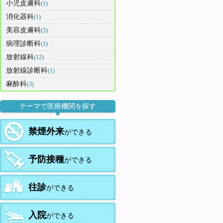
小児皮膚科
(1)
消化器科
(1)
美容皮膚科
(2)
病理診断科
(1)
放射線科
(12)
放射線診断科
(1)
麻酔科
(3)
テーマで医療機関を探す
禁煙外来
ができる
予防接種
ができる
往診
ができる
入院
ができる