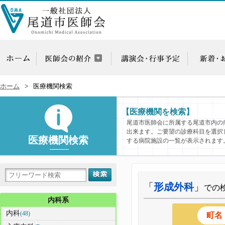
ホーム
医療機関検索
【医療機関を検索】
尾道市医師会に所属する尾道市内の
出来ます。ご要望の診療科目を選択
医療機関検索
する病院施設の一覧が表示されます
「
形成外科
」
での
内科系
内科
(48)
町名