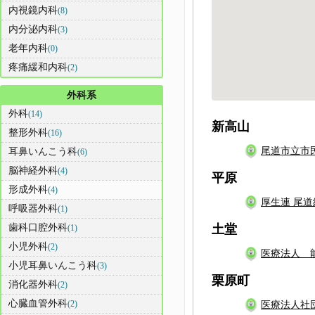
内視鏡内科
(8)
内分泌内科
(3)
老年内科
(0)
疼痛緩和内科
(2)
外科系
外科
(14)
新高山
整形外科
(16)
尾道市立市
耳鼻いんこう科
(6)
脳神経外科
(4)
平原
形成外科
(4)
厚生連 尾
呼吸器外科
(1)
歯科口腔外科
土堂
(1)
小児外科
(2)
医療法人 
小児耳鼻いんこう科
(3)
栗原町
消化器外科
(2)
心臓血管外科
(2)
医療法人社