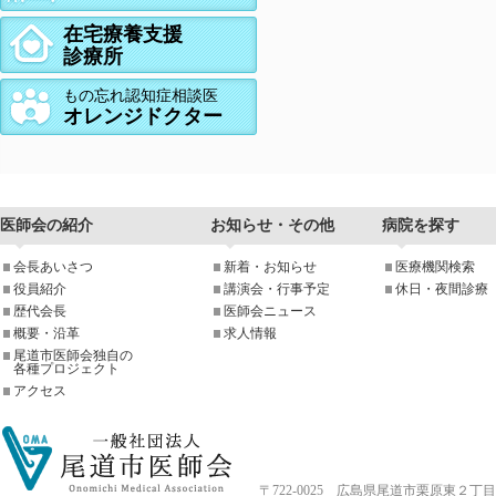
在宅療養支援
診療所
もの忘れ認知症相談医
オレンジドクター
医師会の紹介
お知らせ・その他
病院を探す
会長あいさつ
新着・お知らせ
医療機関検索
役員紹介
講演会・行事予定
休日・夜間診療
歴代会長
医師会ニュース
概要・沿革
求人情報
尾道市医師会独自の
各種プロジェクト
アクセス
〒722-0025 広島県尾道市栗原東２丁目4-33 