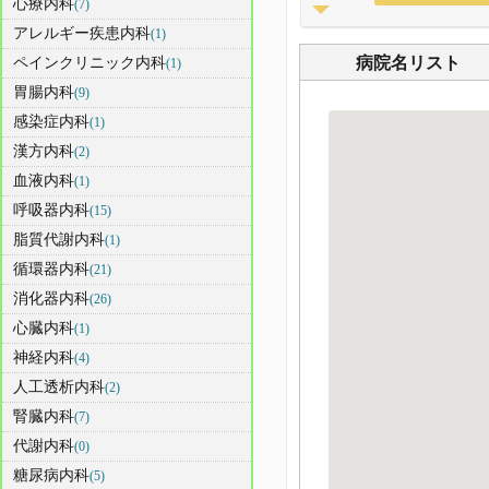
心療内科
(7)
アレルギー疾患内科
(1)
病院名リスト
ペインクリニック内科
(1)
胃腸内科
(9)
感染症内科
(1)
漢方内科
(2)
血液内科
(1)
呼吸器内科
(15)
脂質代謝内科
(1)
循環器内科
(21)
消化器内科
(26)
心臓内科
(1)
神経内科
(4)
人工透析内科
(2)
腎臓内科
(7)
代謝内科
(0)
糖尿病内科
(5)