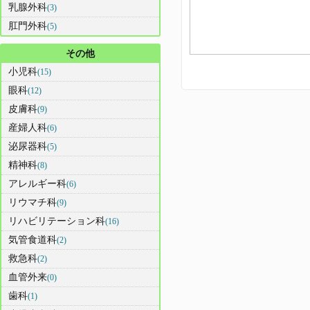
乳腺外科
(3)
肛門外科
(5)
その他
小児科
(15)
眼科
(12)
皮膚科
(9)
産婦人科
(6)
泌尿器科
(5)
精神科
(8)
アレルギー科
(6)
リウマチ科
(9)
リハビリテーション科
(16)
気管食道科
(2)
救急科
(2)
血管外来
(0)
歯科
(1)