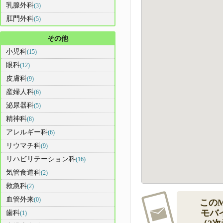
乳腺外科
(3)
肛門外科
(5)
その他
小児科
(15)
眼科
(12)
皮膚科
(9)
産婦人科
(6)
泌尿器科
(5)
精神科
(8)
アレルギー科
(6)
リウマチ科
(9)
リハビリテーション科
(16)
気管食道科
(2)
救急科
(2)
血管外来
(0)
この
モバ
歯科
(1)