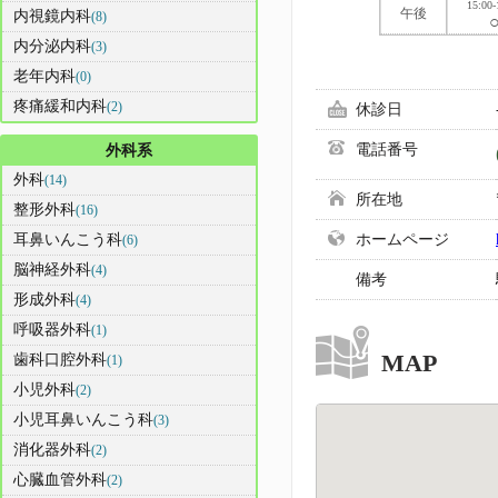
15:00-
午後
内視鏡内科
(8)
内分泌内科
(3)
老年内科
(0)
疼痛緩和内科
(2)
休診日
電話番号
外科系
外科
(14)
所在地
整形外科
(16)
耳鼻いんこう科
ホームページ
(6)
脳神経外科
(4)
備考
形成外科
(4)
呼吸器外科
(1)
MAP
歯科口腔外科
(1)
小児外科
(2)
小児耳鼻いんこう科
(3)
消化器外科
(2)
心臓血管外科
(2)