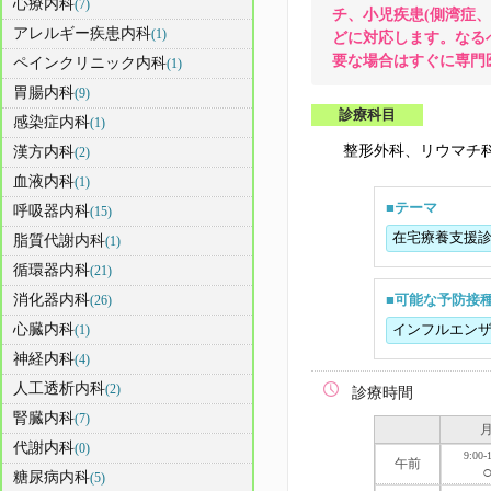
心療内科
(7)
チ、小児疾患(側湾症
アレルギー疾患内科
(1)
どに対応します。なる
要な場合はすぐに専門
ペインクリニック内科
(1)
胃腸内科
(9)
診療科目
感染症内科
(1)
整形外科、リウマチ
漢方内科
(2)
血液内科
(1)
■テーマ
呼吸器内科
(15)
在宅療養支援
脂質代謝内科
(1)
循環器内科
(21)
消化器内科
(26)
■可能な予防接
心臓内科
(1)
インフルエン
神経内科
(4)
人工透析内科
(2)
診療時間
腎臓内科
(7)
代謝内科
(0)
9:00-
午前
糖尿病内科
(5)