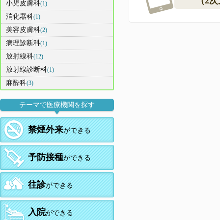
（2
小児皮膚科
(1)
消化器科
(1)
美容皮膚科
(2)
病理診断科
(1)
放射線科
(12)
放射線診断科
(1)
麻酔科
(3)
テーマで医療機関を探す
禁煙外来
ができる
予防接種
ができる
往診
ができる
入院
ができる