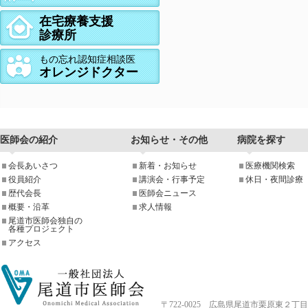
在宅療養支援
診療所
もの忘れ認知症相談医
オレンジドクター
医師会の紹介
お知らせ・その他
病院を探す
会長あいさつ
新着・お知らせ
医療機関検索
役員紹介
講演会・行事予定
休日・夜間診療
歴代会長
医師会ニュース
概要・沿革
求人情報
尾道市医師会独自の
各種プロジェクト
アクセス
〒722-0025 広島県尾道市栗原東２丁目4-33 