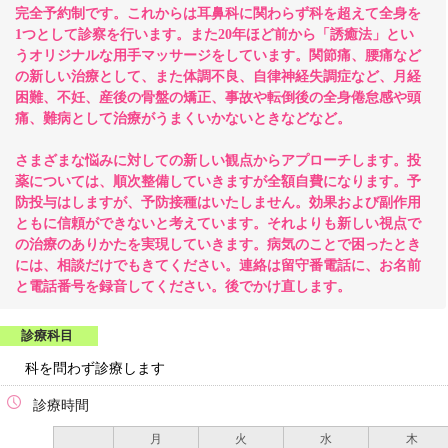
完全予約制です。これからは耳鼻科に関わらず科を超えて全身を
1つとして診察を行います。また20年ほど前から「誘癒法」とい
うオリジナルな用手マッサージをしています。関節痛、腰痛など
の新しい治療として、また体調不良、自律神経失調症など、月経
困難、不妊、産後の骨盤の矯正、事故や転倒後の全身倦怠感や頭
痛、難病として治療がうまくいかないときなどなど。
さまざまな悩みに対しての新しい観点からアプローチします。投
薬については、順次整備していきますが全額自費になります。予
防投与はしますが、予防接種はいたしません。効果および副作用
ともに信頼ができないと考えています。それよりも新しい視点で
の治療のありかたを実現していきます。病気のことで困ったとき
には、相談だけでもきてください。連絡は留守番電話に、お名前
と電話番号を録音してください。後でかけ直します。
診療科目
科を問わず診療します
診療時間
月
火
水
木