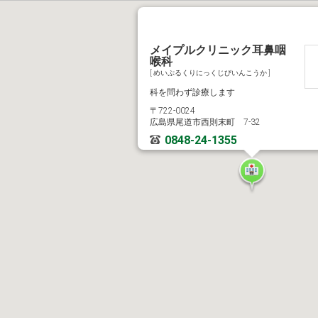
メイプルクリニック耳鼻咽
喉科
[ めいぷるくりにっくじびいんこうか ]
科を問わず診療します
〒722-0024
広島県尾道市西則末町 7-32
0848-24-1355