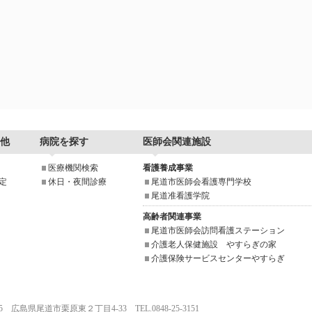
他
病院を探す
医師会関連施設
医療機関検索
看護養成事業
定
休日・夜間診療
尾道市医師会看護専門学校
尾道准看護学院
高齢者関連事業
尾道市医師会訪問看護ステーション
介護老人保健施設 やすらぎの家
介護保険サービスセンターやすらぎ
025 広島県尾道市栗原東２丁目4-33 TEL.0848-25-3151