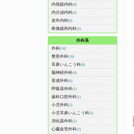
内視鏡内科
(8)
内分泌内科
(3)
老年内科
(0)
疼痛緩和内科
(2)
外科系
外科
(14)
整形外科
(16)
耳鼻いんこう科
(6)
脳神経外科
(4)
形成外科
(4)
呼吸器外科
(1)
歯科口腔外科
(1)
小児外科
(2)
小児耳鼻いんこう科
(3)
消化器外科
(2)
心臓血管外科
(2)