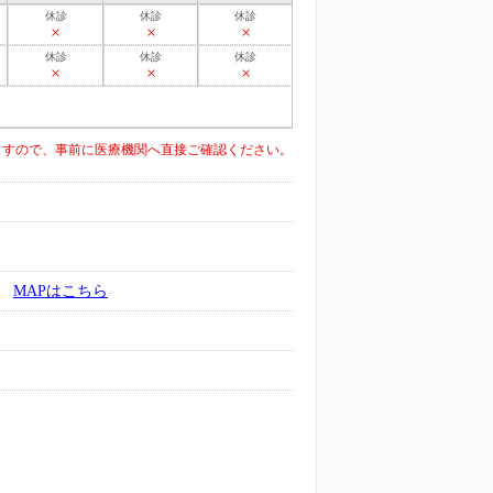
休診
休診
休診
×
×
×
休診
休診
休診
×
×
×
ますので、事前に医療機関へ直接ご確認ください。
MAPはこちら