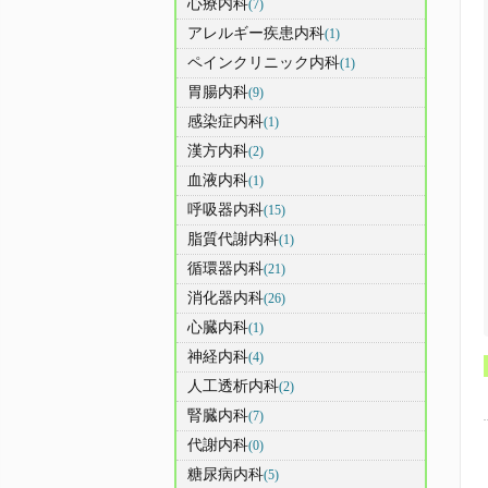
心療内科
(7)
アレルギー疾患内科
(1)
ペインクリニック内科
(1)
胃腸内科
(9)
感染症内科
(1)
漢方内科
(2)
血液内科
(1)
呼吸器内科
(15)
脂質代謝内科
(1)
循環器内科
(21)
消化器内科
(26)
心臓内科
(1)
神経内科
(4)
人工透析内科
(2)
腎臓内科
(7)
代謝内科
(0)
糖尿病内科
(5)