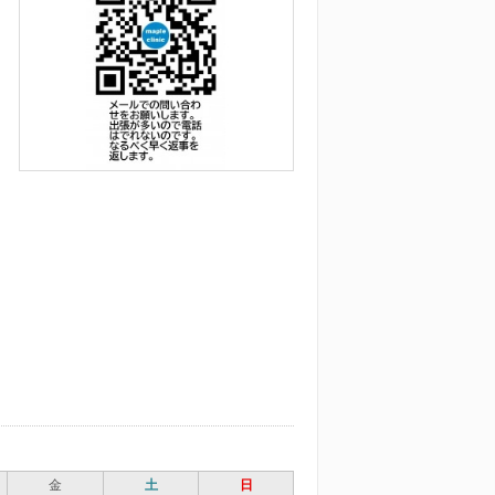
金
土
日