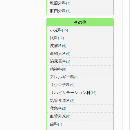
乳腺外科
(3)
肛門外科
(5)
その他
小児科
(15)
眼科
(12)
皮膚科
(9)
産婦人科
(6)
泌尿器科
(5)
精神科
(8)
アレルギー科
(6)
リウマチ科
(9)
リハビリテーション科
(16)
気管食道科
(2)
救急科
(2)
血管外来
(0)
歯科
(1)