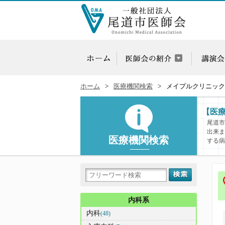
ホーム
医療機関検索
メイプルクリニック
【医
尾道市
出来ま
医療機関検索
する病
内科系
内科
(48)