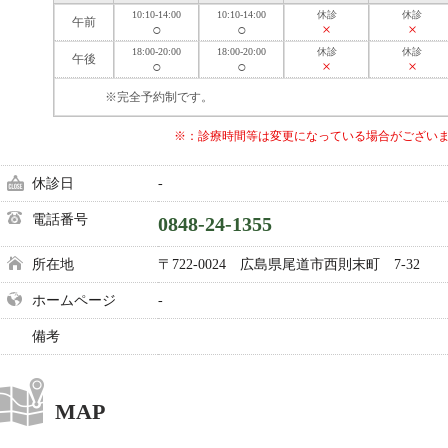
10:10-14:00
10:10-14:00
休診
休診
午前
○
○
×
×
18:00-20:00
18:00-20:00
休診
休診
午後
○
○
×
×
※完全予約制です。
※：診療時間等は変更になっている場合がござい
休診日
-
電話番号
0848-24-1355
所在地
〒722-0024 広島県尾道市西則末町 7-32
ホームページ
-
備考
MAP