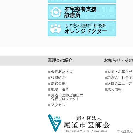
在宅療養支援
診療所
もの忘れ認知症相談医
オレンジドクター
医師会の紹介
お知らせ・その
会長あいさつ
新着・お知らせ
役員紹介
講演会・行事予
歴代会長
医師会ニュース
概要・沿革
求人情報
尾道市医師会独自の
各種プロジェクト
アクセス
〒722-0