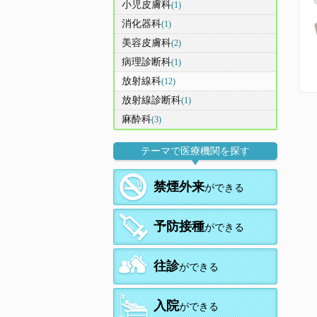
小児皮膚科
(1)
消化器科
(1)
美容皮膚科
(2)
病理診断科
(1)
放射線科
(12)
放射線診断科
(1)
麻酔科
(3)
テーマで医療機関を探す
禁煙外来
ができる
予防接種
ができる
往診
ができる
入院
ができる