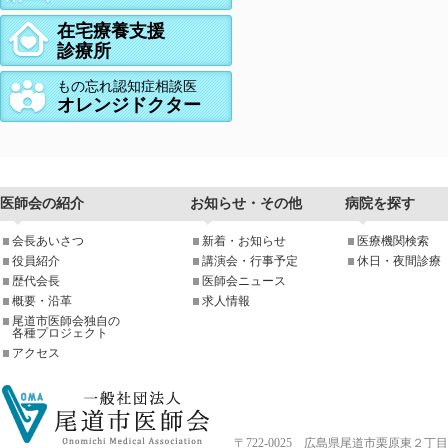
在宅療養支援
診療所
もの忘れ認知症相談医
オレンジドクター
医師会の紹介
お知らせ・その他
病院を探す
会長あいさつ
新着・お知らせ
医療機関検索
役員紹介
講演会・行事予定
休日・夜間診療
歴代会長
医師会ニュース
概要・沿革
求人情報
尾道市医師会独自の
各種プロジェクト
アクセス
〒722-0025 広島県尾道市栗原東２丁目4-33 