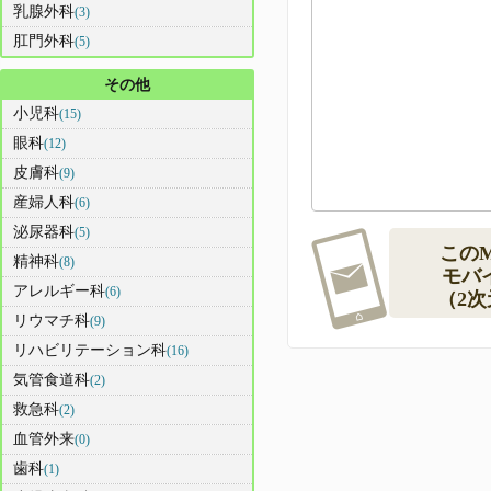
乳腺外科
(3)
肛門外科
(5)
その他
小児科
(15)
眼科
(12)
皮膚科
(9)
産婦人科
(6)
泌尿器科
(5)
この
精神科
(8)
モバ
アレルギー科
(6)
（2
リウマチ科
(9)
リハビリテーション科
(16)
気管食道科
(2)
救急科
(2)
血管外来
(0)
歯科
(1)