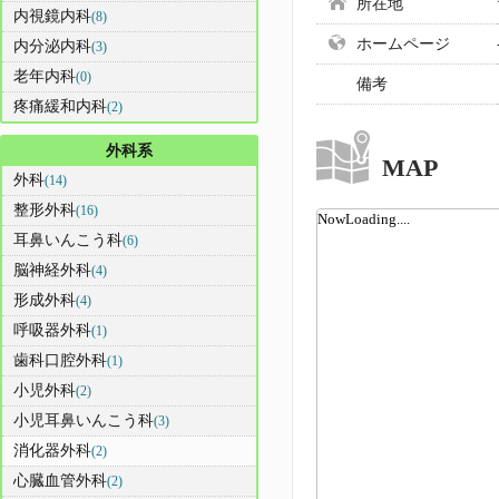
所在地
内視鏡内科
(8)
ホームページ
内分泌内科
(3)
老年内科
(0)
備考
疼痛緩和内科
(2)
外科系
MAP
外科
(14)
整形外科
(16)
NowLoading....
耳鼻いんこう科
(6)
脳神経外科
(4)
形成外科
(4)
呼吸器外科
(1)
歯科口腔外科
(1)
小児外科
(2)
小児耳鼻いんこう科
(3)
消化器外科
(2)
心臓血管外科
(2)