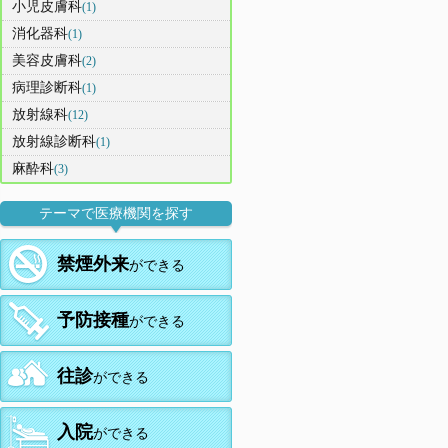
小児皮膚科
(1)
消化器科
(1)
美容皮膚科
(2)
病理診断科
(1)
放射線科
(12)
放射線診断科
(1)
麻酔科
(3)
テーマで医療機関を探す
禁煙外来
ができる
予防接種
ができる
往診
ができる
入院
ができる