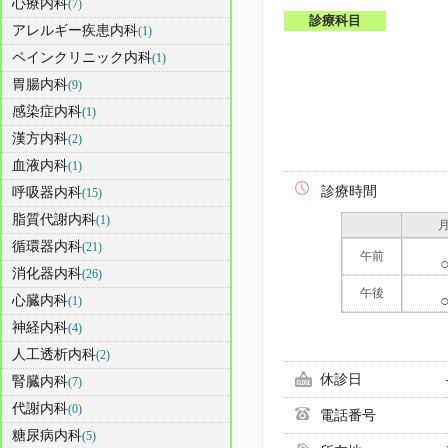
心療内科
(7)
診療科目
アレルギー疾患内科
(1)
ペインクリニック内科
(1)
胃腸内科
(9)
感染症内科
(1)
漢方内科
(2)
血液内科
(1)
診療時間
呼吸器内科
(15)
脂質代謝内科
(1)
循環器内科
(21)
午前
消化器内科
(26)
午後
心臓内科
(1)
神経内科
(4)
人工透析内科
(2)
休診日
腎臓内科
(7)
代謝内科
(0)
電話番号
糖尿病内科
(5)