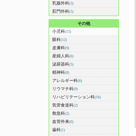
乳腺外科
(3)
肛門外科
(5)
その他
小児科
(15)
眼科
(12)
皮膚科
(9)
産婦人科
(6)
泌尿器科
(5)
精神科
(8)
アレルギー科
(6)
リウマチ科
(9)
リハビリテーション科
(16)
気管食道科
(2)
救急科
(2)
血管外来
(0)
歯科
(1)