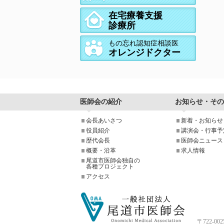
在宅療養支援
診療所
もの忘れ認知症相談医
オレンジドクター
医師会の紹介
お知らせ・その
会長あいさつ
新着・お知らせ
役員紹介
講演会・行事予
歴代会長
医師会ニュース
概要・沿革
求人情報
尾道市医師会独自の
各種プロジェクト
アクセス
〒722-0