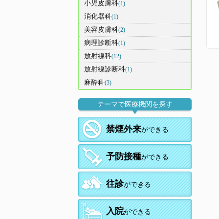
小児皮膚科
(1)
消化器科
(1)
美容皮膚科
(2)
病理診断科
(1)
放射線科
(12)
放射線診断科
(1)
麻酔科
(3)
テーマで医療機関を探す
禁煙外来
ができる
予防接種
ができる
往診
ができる
入院
ができる