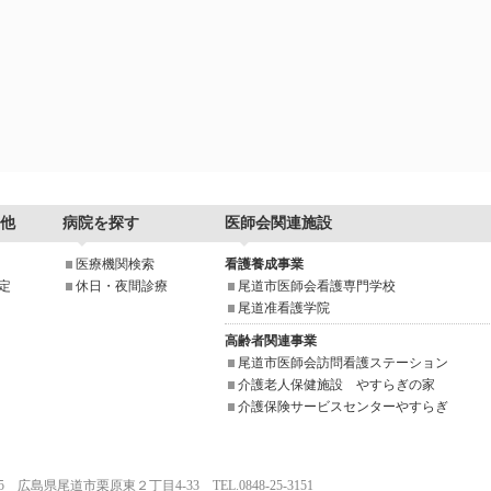
他
病院を探す
医師会関連施設
医療機関検索
看護養成事業
定
休日・夜間診療
尾道市医師会看護専門学校
尾道准看護学院
高齢者関連事業
尾道市医師会訪問看護ステーション
介護老人保健施設 やすらぎの家
介護保険サービスセンターやすらぎ
025 広島県尾道市栗原東２丁目4-33 TEL.0848-25-3151