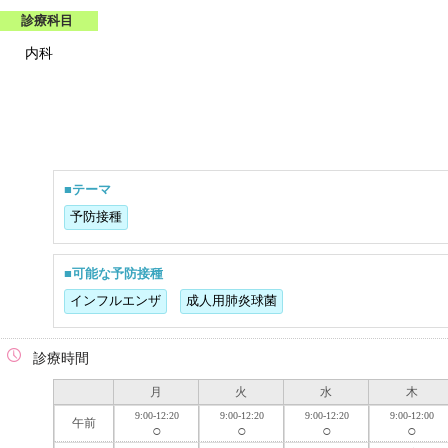
診療科目
内科
■テーマ
予防接種
■可能な予防接種
インフルエンザ
成人用肺炎球菌
診療時間
月
火
水
木
9:00-12:20
9:00-12:20
9:00-12:20
9:00-12:00
午前
○
○
○
○