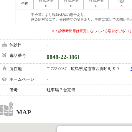
15:30-17:50
15:30-17:50
15:30-17:50
休診
午後
○
○
○
×
学会等により臨時休診の場合あり。
感染症対策にて、受付時間の変更あり。事前に電話での問い合
※：診療時間等は変更になっている場合がござい
休診日
-
電話番号
0848-22-3861
所在地
〒722-0037 広島県尾道市西御所町 9-9
ホームページ
-
備考
駐車場７台完備
MAP