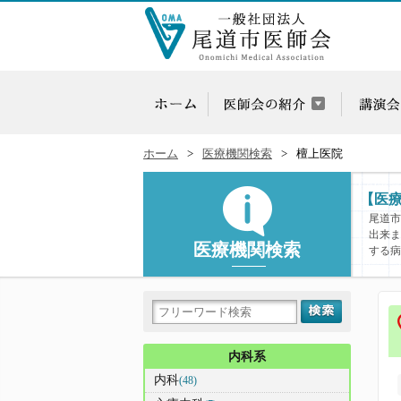
ホーム
医療機関検索
檀上医院
【医
尾道市
出来ま
医療機関検索
する病
内科系
内科
(48)