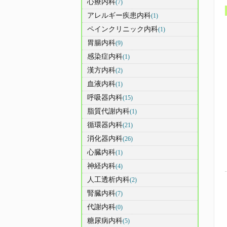
心療内科
(7)
アレルギー疾患内科
(1)
ペインクリニック内科
(1)
胃腸内科
(9)
感染症内科
(1)
漢方内科
(2)
血液内科
(1)
呼吸器内科
(15)
脂質代謝内科
(1)
循環器内科
(21)
消化器内科
(26)
心臓内科
(1)
神経内科
(4)
人工透析内科
(2)
腎臓内科
(7)
代謝内科
(0)
糖尿病内科
(5)