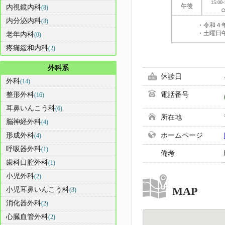
15:00-
午後
内視鏡内科
(8)
内分泌内科
(3)
・令和４
・土曜日
老年内科
(0)
疼痛緩和内科
(2)
外科系
休診日
外科
(14)
整形外科
電話番号
(16)
耳鼻いんこう科
(6)
所在地
脳神経外科
(4)
形成外科
ホームページ
(4)
呼吸器外科
(1)
備考
歯科口腔外科
(1)
小児外科
(2)
MAP
小児耳鼻いんこう科
(3)
消化器外科
(2)
心臓血管外科
(2)