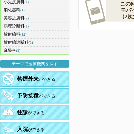
小児皮膚科
(1)
この
モバ
消化器科
(1)
（2
美容皮膚科
(2)
病理診断科
(1)
放射線科
(12)
放射線診断科
(1)
麻酔科
(3)
テーマで医療機関を探す
禁煙外来
ができる
予防接種
ができる
往診
ができる
入院
ができる