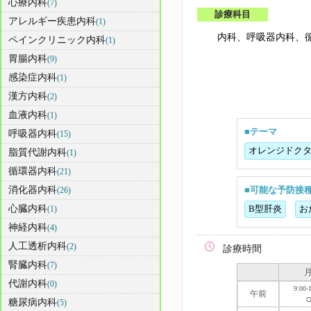
心療内科
(7)
診療科目
アレルギー疾患内科
(1)
内科、呼吸器内科、
ペインクリニック内科
(1)
胃腸内科
(9)
感染症内科
(1)
漢方内科
(2)
血液内科
(1)
■テーマ
呼吸器内科
(15)
オレンジドク
脂質代謝内科
(1)
循環器内科
(21)
消化器内科
(26)
■可能な予防接
心臓内科
(1)
B型肝炎
お
神経内科
(4)
人工透析内科
(2)
診療時間
腎臓内科
(7)
代謝内科
(0)
9:00-
午前
糖尿病内科
(5)