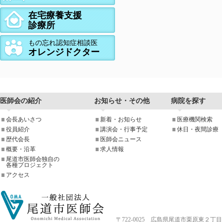
在宅療養支援
診療所
もの忘れ認知症相談医
オレンジドクター
医師会の紹介
お知らせ・その他
病院を探す
会長あいさつ
新着・お知らせ
医療機関検索
役員紹介
講演会・行事予定
休日・夜間診療
歴代会長
医師会ニュース
概要・沿革
求人情報
尾道市医師会独自の
各種プロジェクト
アクセス
〒722-0025 広島県尾道市栗原東２丁目4-33 