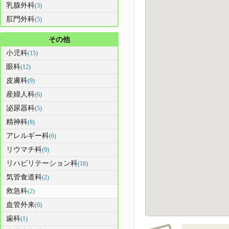
乳腺外科
(3)
肛門外科
(5)
その他
小児科
(15)
眼科
(12)
皮膚科
(9)
産婦人科
(6)
泌尿器科
(5)
精神科
(8)
アレルギー科
(6)
リウマチ科
(9)
リハビリテーション科
(16)
気管食道科
(2)
救急科
(2)
血管外来
(0)
歯科
(1)