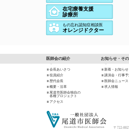
在宅療養支援
診療所
もの忘れ認知症相談医
オレンジドクター
医師会の紹介
お知らせ・その
会長あいさつ
新着・お知らせ
役員紹介
講演会・行事予
歴代会長
医師会ニュース
概要・沿革
求人情報
尾道市医師会独自の
各種プロジェクト
アクセス
〒722-0