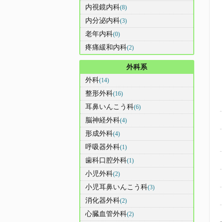
内視鏡内科
(8)
内分泌内科
(3)
老年内科
(0)
疼痛緩和内科
(2)
外科系
外科
(14)
整形外科
(16)
耳鼻いんこう科
(6)
脳神経外科
(4)
形成外科
(4)
呼吸器外科
(1)
歯科口腔外科
(1)
小児外科
(2)
小児耳鼻いんこう科
(3)
消化器外科
(2)
心臓血管外科
(2)