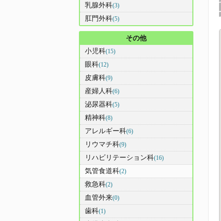
乳腺外科
(3)
肛門外科
(5)
その他
小児科
(15)
眼科
(12)
皮膚科
(9)
産婦人科
(6)
泌尿器科
(5)
精神科
(8)
アレルギー科
(6)
リウマチ科
(9)
リハビリテーション科
(16)
気管食道科
(2)
救急科
(2)
血管外来
(0)
歯科
(1)