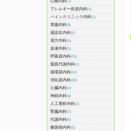
心療内科
(7)
アレルギー疾患内科
(1)
ペインクリニック内科
(1)
胃腸内科
(9)
感染症内科
(1)
漢方内科
(2)
血液内科
(1)
呼吸器内科
(15)
脂質代謝内科
(1)
循環器内科
(21)
消化器内科
(26)
心臓内科
(1)
神経内科
(4)
人工透析内科
(2)
腎臓内科
(7)
代謝内科
(0)
糖尿病内科
(5)