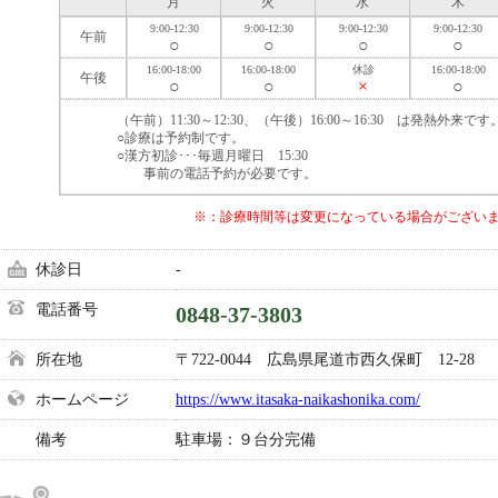
月
火
水
木
9:00-12:30
9:00-12:30
9:00-12:30
9:00-12:30
午前
○
○
○
○
16:00-18:00
16:00-18:00
休診
16:00-18:00
午後
○
○
×
○
（午前）11:30～12:30、（午後）16:00～16:30 は発熱外来です
○診療は予約制です。
○漢方初診･･･毎週月曜日 15:30
事前の電話予約が必要です。
※：診療時間等は変更になっている場合がござい
休診日
-
電話番号
0848-37-3803
所在地
〒722-0044 広島県尾道市西久保町 12-28
ホームページ
https://www.itasaka-naikashonika.com/
備考
駐車場：９台分完備