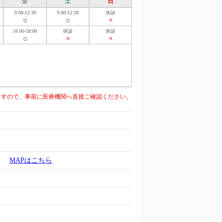
金
土
日
9:00-12:30
9:00-12:30
休診
○
○
×
16:00-18:00
休診
休診
○
×
×
。
ますので、事前に医療機関へ直接ご確認ください。
MAPはこちら