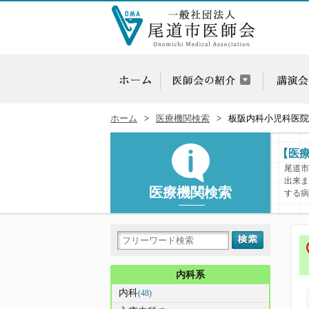
ホーム
医療機関検索
板阪内科小児科医院
【医
尾道市
出来ま
医療機関検索
する病
内科系
内科
(48)