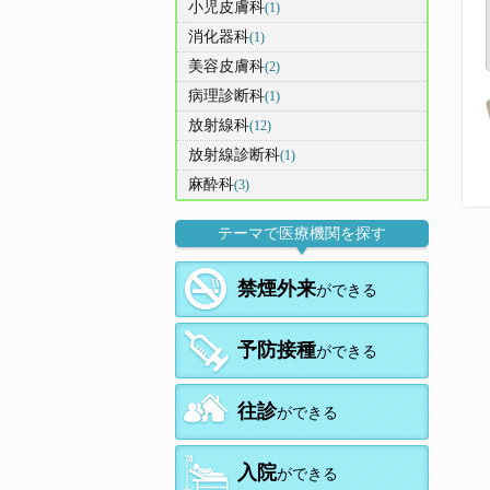
小児皮膚科
(1)
消化器科
(1)
美容皮膚科
(2)
病理診断科
(1)
放射線科
(12)
放射線診断科
(1)
麻酔科
(3)
テーマで医療機関を探す
禁煙外来
ができる
予防接種
ができる
往診
ができる
入院
ができる