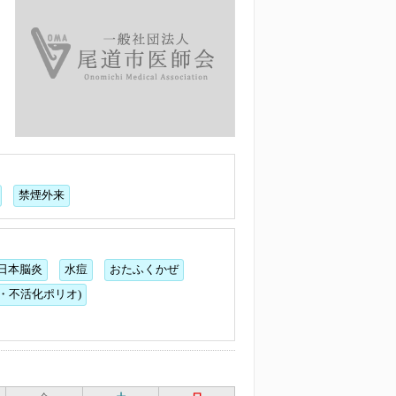
禁煙外来
日本脳炎
水痘
おたふくかぜ
・不活化ポリオ)