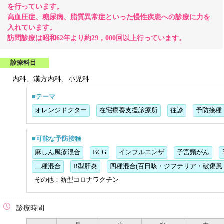
を行っています。
高血圧症、糖尿病、脂質異常症といった慢性疾患への診療に力を
入れています。
訪問診療は昭和62年より約29，000回以上行っています。
診療科目
内科、漢方内科、小児科
■テーマ
オレンジドクター
在宅療養支援診療所
往診
予防接種
■可能な予防接種
麻しん風疹混合
BCG
インフルエンザ
子宮頸がん
二種混合
B型肝炎
四種混合(百日咳・ジフテリア・破傷風
その他：新型コロナワクチン
診療時間