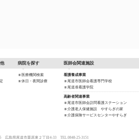
他
病院を探す
医師会関連施設
医療機関検索
看護養成事業
定
休日・夜間診療
尾道市医師会看護専門学校
尾道准看護学院
高齢者関連事業
尾道市医師会訪問看護ステーション
介護老人保健施設 やすらぎの家
介護保険サービスセンターやすらぎ
025 広島県尾道市栗原東２丁目4-33 TEL.0848-25-3151