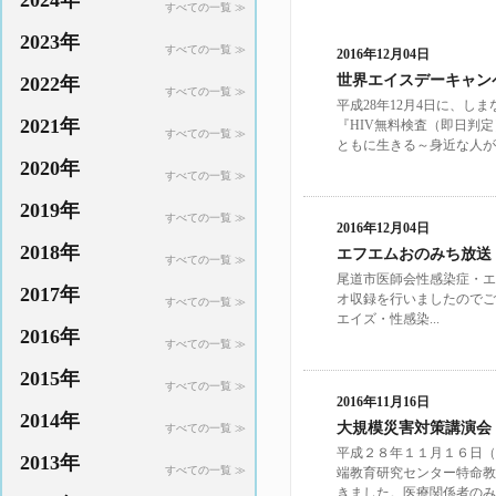
2024年
すべての一覧 ≫
2023年
すべての一覧 ≫
2016年12月04日
世界エイスデーキャンペ
2022年
すべての一覧 ≫
平成28年12月4日に、し
2021年
『HIV無料検査（即日判
すべての一覧 ≫
ともに生きる～身近な人が
2020年
すべての一覧 ≫
2019年
すべての一覧 ≫
2016年12月04日
2018年
エフエムおのみち放送『
すべての一覧 ≫
尾道市医師会性感染症・エ
2017年
オ収録を行いましたのでご
すべての一覧 ≫
エイズ・性感染...
2016年
すべての一覧 ≫
2015年
すべての一覧 ≫
2016年11月16日
2014年
大規模災害対策講演会
すべての一覧 ≫
平成２８年１１月１６日（
2013年
すべての一覧 ≫
端教育研究センター特命教
きました。医療関係者のみな