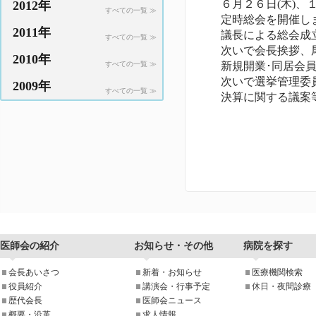
６月２６日(木)、
2012年
すべての一覧 ≫
定時総会を開催し
2011年
議長による総会成
すべての一覧 ≫
次いで会長挨拶、
2010年
すべての一覧 ≫
新規開業･同居会
次いで選挙管理委
2009年
すべての一覧 ≫
決算に関する議案
医師会の紹介
お知らせ・その他
病院を探す
会長あいさつ
新着・お知らせ
医療機関検索
役員紹介
講演会・行事予定
休日・夜間診療
歴代会長
医師会ニュース
概要・沿革
求人情報