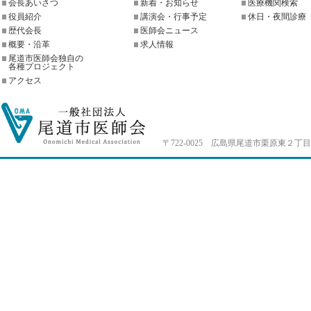
会長あいさつ
新着・お知らせ
医療機関検索
役員紹介
講演会・行事予定
休日・夜間診療
歴代会長
医師会ニュース
概要・沿革
求人情報
尾道市医師会独自の
各種プロジェクト
アクセス
〒722-0025 広島県尾道市栗原東２丁目4-33 