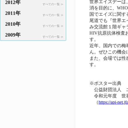
世界エイズデーは
2012年
すべての一覧 ≫
消を目的に、WHO
2011年
国でエイズに関す
すべての一覧 ≫
尾道でも『世界エイ
2010年
すべての一覧 ≫
み交流館１階ギャ
HIV抗原抗体検査
2009年
すべての一覧 ≫
す。
近年、国内での梅
ん。ぜひこの機会
また、会場では性
す。
※ポスター出典
公益財団法人 
令和元年度 世界
（
https://api-net.