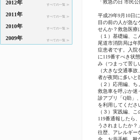
「救急の日 市民
2012年
すべての一覧 ≫
2011年
平成29年9月1
すべての一覧 ≫
目の前の人が急な
2010年
すべての一覧 ≫
せんか？救急医療
（１）基礎編、こ
2009年
すべての一覧 ≫
尾道市消防局は年
症患者です。入院
に119番すべき
み（つまって苦し
（大きな交通事故
者が夜間に多いと
（２）応用編、ち
救急車を呼ぶか迷っ
診アプリ「Q助」
を利用してくださ
（３）実践編、こ
119番通報した
うされましたか？
往歴、アレルギー
金、お薬手帳、靴