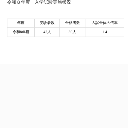
令和８年度 入学試験実施状況
年度
受験者数
合格者数
入試全体の倍率
令和8年度
42人
30人
1.4