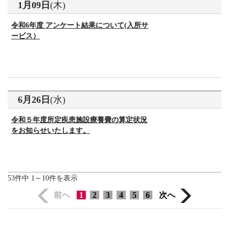
1月09日
(木)
令和6年度 アンケート結果について(入所サ
ービス）
6月26日
(水)
令和５年度所定疾患施設療養費の算定状況
をお知らせいたします。
53件中
1～10件
を表示
前へ
1
2
3
4
5
6
次へ