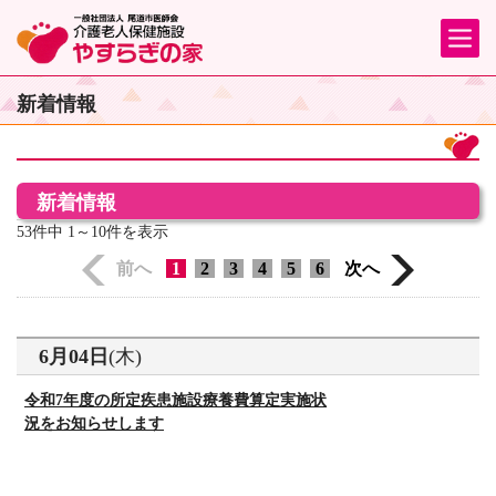
新着情報
新着情報
53件中
1～10件
を表示
前へ
1
2
3
4
5
6
次へ
6月04日
(木)
令和7年度の所定疾患施設療養費算定実施状
況をお知らせします